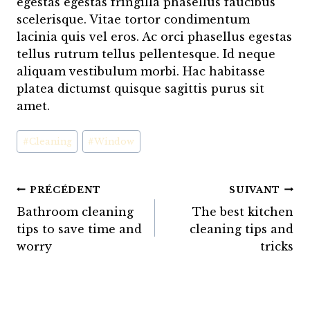
egestas egestas fringilla phasellus faucibus
scelerisque. Vitae tortor condimentum
lacinia quis vel eros. Ac orci phasellus egestas
tellus rutrum tellus pellentesque. Id neque
aliquam vestibulum morbi. Hac habitasse
platea dictumst quisque sagittis purus sit
amet.
Étiquettes
#
Cleaning
#
Window
de
la
publication :
Navigation
PRÉCÉDENT
SUIVANT
Bathroom cleaning
The best kitchen
de
tips to save time and
cleaning tips and
l’article
worry
tricks