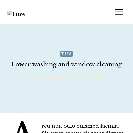
Aller
au
contenu
TIPS
Power washing and window cleaning
Par
Easywp22
juin 10, 2022
rcu non odio euismod lacinia.